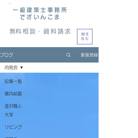
一級建築士事務所
でざいんこま
​無料相談・資料請求
ME
NU
新規登録
ブログ
内見会
記事一覧
壁内結露
金沢職人
大学
リビング