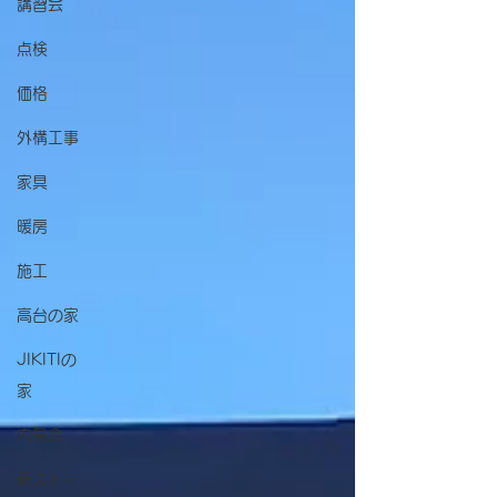
講習会
点検
価格
外構工事
家具
暖房
施工
高台の家
JIKITIの
家
内見会
薪ストー