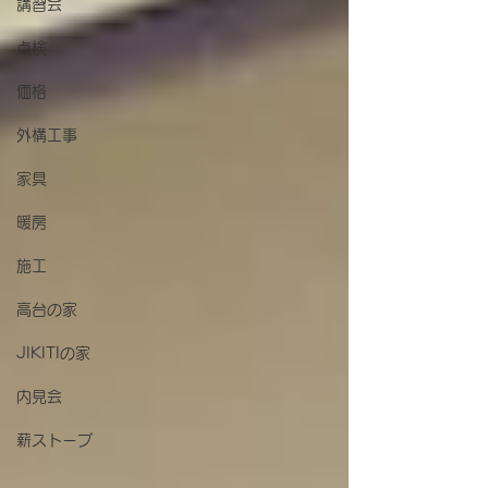
講習会
点検
価格
外構工事
家具
暖房
施工
高台の家
JIKITIの家
内見会
薪ストーブ