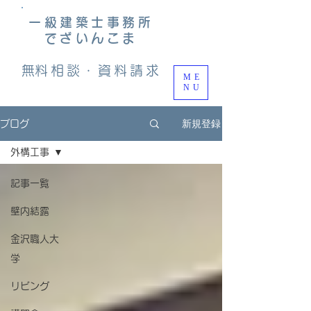
一級建築士事務所
でざいんこま
​無料相談・資料請求
ME
NU
新規登録
ブログ
外構工事
記事一覧
壁内結露
金沢職人大
学
リビング