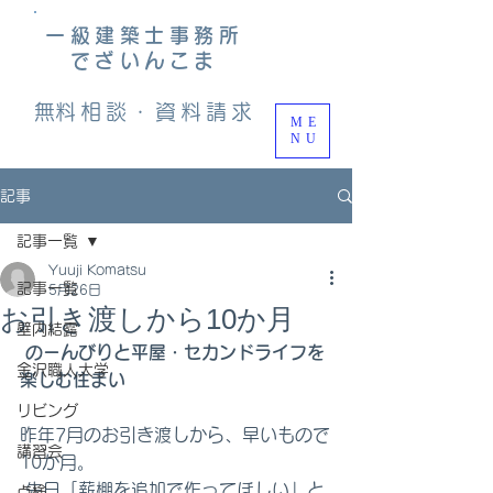
一級建築士事務所
でざいんこま
​無料相談・資料請求
ME
NU
記事
記事一覧
Yuuji Komatsu
記事一覧
5月26日
お引き渡しから10か月
壁内結露
のーんびりと平屋・セカンドライフを
金沢職人大学
楽しむ住まい
リビング
昨年7月のお引き渡しから、早いもので
講習会
10か月。
 先日「薪棚を追加で作ってほしい」と
点検