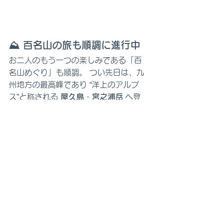
⛰ 
百名山の旅も順調に進行中
お二人のもう一つの楽しみである「百
名山めぐり」も順調。 つい先日は、九
州地方の最高峰であり “洋上のアルプ
ス”と称される 
屋久島・宮之浦岳
 へ登
頂されたとのこと。 住まいとともに、
人生の思い出も着実に積み重ねておら
れます。
🏡 
セカンドライフを住まいと
ともに楽しむ
お引き渡しから10か月。 お二人の暮ら
しは、まさにこの住まいのコンセプト