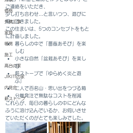
ご連絡をいただき、 
価格
少し打ち合わせ…と言いつつ、遊びに
伺ってきました。
外構工事
この住まいは、5つのコンセプトをもと
家具
に計画しました。
暮らしの中で「薔薇あそび」を楽
暖房
しむ
施工
小さな自然「盆栽あそび」を楽し
高台の家
む
薪ストーブで「ゆらめく炎と遊
JIKITIの家
ぶ」
内見会
二人で百名山・思い出をつづる箱
分離発注で無駄なコストを削減
薪ストーブ
これらが、毎日の暮らしの中にどんな
ふうに溶け込んでいるか、お伺いさせ
ていただくのがとても楽しみでした。