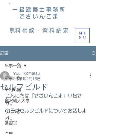
一級建築士事務所
でざいんこま
​無料相談・資料請求
ME
NU
記事
記事一覧
Yuuji Komatsu
記事一覧
2021年2月16日
セルフビルド
壁内結露
こんにちは「でざいんこま」小松で
金沢職人大学
す。
今日はセルフビルドについてお話しま
リビング
す。
講習会
点検