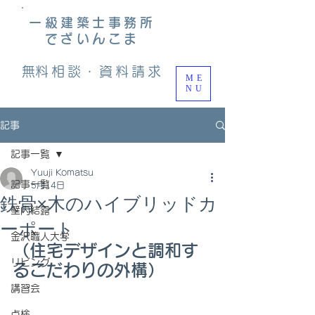
一級建築士事務所
でざいんこま
​無料相談・資料請求
ME
NU
記事
記事一覧
Yuuji Komatsu
記事一覧
5月14日
鉄骨×木のハイブリッドカ
壁内結露
ーポート
金沢職人大学
（住宅デザインと調和す
リビング
るこだわりの外構）
講習会
点検