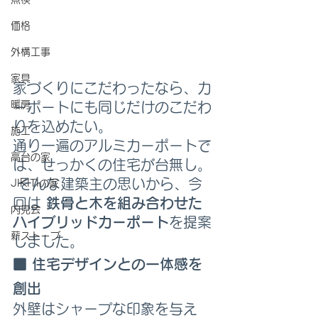
価格
外構工事
家具
家づくりにこだわったなら、カ
暖房
ーポートにも同じだけのこだわ
りを込めたい。
施工
通り一遍のアルミカーポートで
高台の家
は、せっかくの住宅が台無し。
 そんな建築主の思いから、今
JIKITIの家
回は 
鉄骨と木を組み合わせた
内見会
ハイブリッドカーポート
を提案
薪ストーブ
しました。
■ 住宅デザインとの一体感を
創出
外壁はシャープな印象を与え