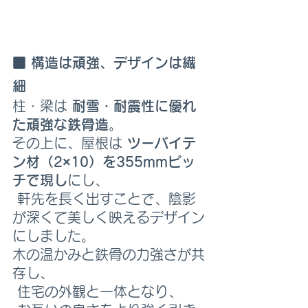
■ 構造は頑強、デザインは繊
細
柱・梁は 
耐雪・耐震性に優れ
た頑強な鉄骨造
。 
その上に、屋根は 
ツーバイテ
ン材（2×10）を355mmピッ
チで現し
にし、
 軒先を長く出すことで、陰影
が深くて美しく映えるデザイン
にしました。
木の温かみと鉄骨の力強さが共
存し、
 住宅の外観と一体となり、