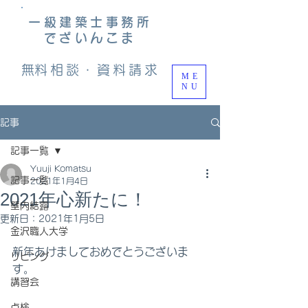
一級建築士事務所
でざいんこま
​無料相談・資料請求
ME
NU
記事
記事一覧
Yuuji Komatsu
記事一覧
2021年1月4日
2021年心新たに！
壁内結露
更新日：
2021年1月5日
金沢職人大学
新年あけましておめでとうございま
リビング
す。
講習会
点検