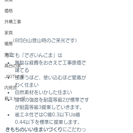
価格
外構工事
家具
　（8月白山登山時のご来光です）
暖房
施工
今年も「でざいんこま」は
無駄な経費をおさえて工事原価で
高台の家
建てる
JIKITIの家
住まうほど、使い込むほど愛着が
わく住まい
内見会
自然素材をいかした住まい
薪ストーブ
建物の強度を耐震等級2が標準です
が耐震等級3提案していきます。
省エネ性ではC値0.3以下Ua​値
0.44以下を標準に提案します。
きもちのいい住まいづくり
にこだわっ