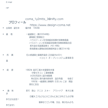
E-mail
HP
coma_1y2mtts_3@nifty.com
プロフィール
​
https://www.design-coma.net
出身地・誕生年 福井県 1959年
資 格 一級建築士（第222048号）
建築施工管理技士
ハウスジーメン住宅瑕疵担保責任保険検査員
ハウスジーメン住宅瑕疵担保責任保険保険取次店
県木造住宅耐震診断士（R2-78号）
県地震被災建物応急危険度判定士(第22741号)
所 属 石川県建築士事務所協会 正会員(No631
)
イエヒト オープンシステム建築家会
員
経 歴 1982年 金沢工業大学建築科卒業
中堅ゼネコン 工事部勤務
大手住宅会社 設計部勤務
株式会社 現代都市研究所 設計所員 を経て
1992年 一級建築士事務所 でざいん こま 開設
​ 現在に至る
趣 味 釣り 登山 テニス スキー アウトドア 柴犬と散
歩
日曜大工(もともと大工さんにあこがれてたので物
作りが大好き！
簡単なワゴンや箱、引出、梯子なんかも
作ります）