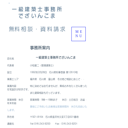
一級建築士事務所
でざいんこま
​無料相談・資料請求
ME
NU
事務所案内
一級建築士事務所でざいんこま
会社名
代表者 小松雄二（管理建築士）
設立 1992年2月28日 石川県知事登録 第12610号
業務エリア 福井県 石川県 富山県 その他ご相談に応じて・・
業務内容 特に決めてはおりませんが、
無垢の木をたくさん使った
住宅設計が好きです。
また建築相談も行っています。
​営業時間・休日 営業時間：9時～18時まで 休日：土日祝日・お盆・
年末年始
​
事前にご予約いたお客様は営業時間外・休日も対応いた
します。
所在地 〒921-8164 石川県金沢市久安3丁目501番地
連絡先 Tel:
076-243-9200
Fax：076-243-9201